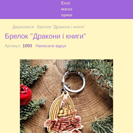
Дармовиси
Брелок "Дракони і книги"
Брелок "Дракони і книги"
Артикул:
1093
Написати відгук