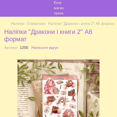
Наліпки
Стікерпаки
Наліпки "Дракони і книги 2" А6 формат
Наліпки "Дракони і книги 2" А6
формат
Артикул:
1200
Написати відгук