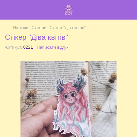
Наліпки
Стікери
Стікер "Діва квітів"
Стікер "Діва квітів"
Артикул:
0221
Написати відгук