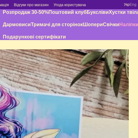
Укр
Eng
мація
Відгуки про магазин
Угода користувача
Розпродаж 30-50%
Поштовий клуб
Буксліви
Хустки твіл
Дармовиси
Тримачі для сторінок
Шопери
Свічки
Наліпк
Подарункові сертифікати