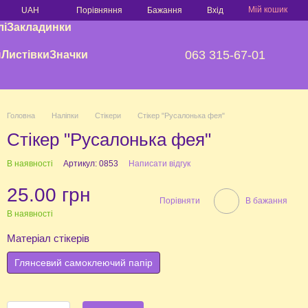
Мій кошик
Порівняння
UAH
Бажання
Вхід
лі
Закладинки
063 315-67-01
и
Листівки
Значки
Головна
Наліпки
Стікери
Стікер "Русалонька фея"
Стікер "Русалонька фея"
В наявності
Артикул: 0853
Написати відгук
25.00 грн
Порівняти
В бажання
В наявності
Матеріал стікерів
Глянсевий самоклеючий папір