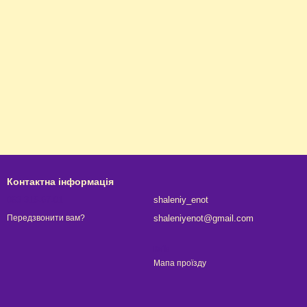
Контактна інформація
063 315-67-01
shaleniy_enot
shaleniyenot@gmail.com
Передзвонити вам?
Київ
Мапа проїзду