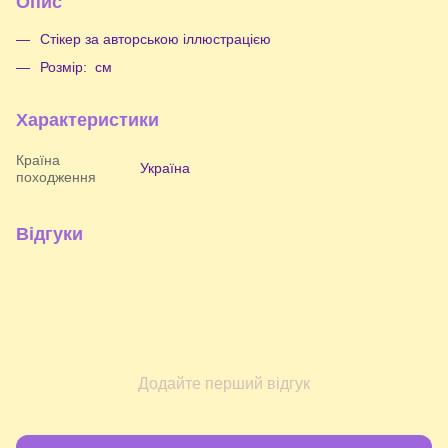
Опис
Стікер за авторською іллюстрацією
Розмір: см
Характеристики
Країна
Україна
походження
Відгуки
Додайте перший відгук