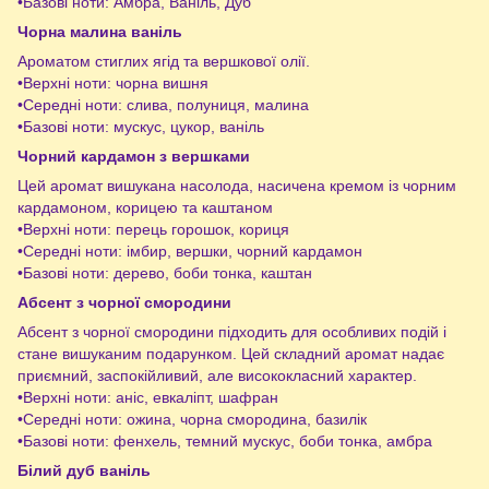
•Базові ноти: Амбра, Ваніль, Дуб
Чорна малина ваніль
Ароматом стиглих ягід та вершкової олії.
•Верхні ноти: чорна вишня
•Середні ноти: слива, полуниця, малина
•Базові ноти: мускус, цукор, ваніль
Чорний кардамон з вершками
Цей аромат вишукана насолода, насичена кремом із чорним
кардамоном, корицею та каштаном
•Верхні ноти: перець горошок, кориця
•Середні ноти: імбир, вершки, чорний кардамон
•Базові ноти: дерево, боби тонка, каштан
Абсент з чорної смородини
Абсент з чорної смородини підходить для особливих подій і
стане вишуканим подарунком. Цей складний аромат надає
приємний, заспокійливий, але висококласний характер.
•Верхні ноти: аніс, евкаліпт, шафран
•Середні ноти: ожина, чорна смородина, базилік
•Базові ноти: фенхель, темний мускус, боби тонка, амбра
Білий дуб ваніль