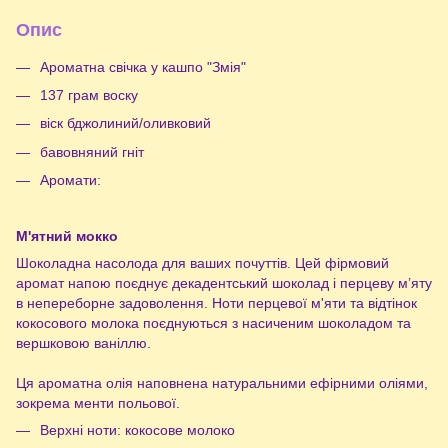
Опис
Ароматна свічка у кашпо "Змія"
137 грам воску
віск бджолиний/оливковий
бавовняний гніт
Аромати:
М'ятний мокко
Шоколадна насолода для ваших почуттів. Цей фірмовий
аромат напою поєднує декадентський шоколад і перцеву м’яту
в непереборне задоволення. Ноти перцевої м'яти та відтінок
кокосового молока поєднуються з насиченим шоколадом та
вершковою ваніллю.
Ця ароматна олія наповнена натуральними ефірними оліями,
зокрема менти польової.
Верхні ноти: кокосове молоко