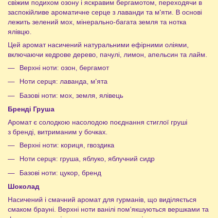
свіжим подихом озону і яскравим бергамотом, переходячи в
заспокійливе ароматичне серце з лаванди та м'яти. В основі
лежить зелений мох, мінерально-багата земля та нотка
ялівцю.
Цей аромат насичений натуральними ефірними оліями,
включаючи кедрове дерево, пачулі, лимон, апельсин та лайм.
Верхні ноти: озон, бергамот
Ноти серця: лаванда, м'ята
Базові ноти: мох, земля, ялівець
Бренді Груша
Аромат є солодкою насолодою поєднання стиглої груші
з бренді, витриманим у бочках.
Верхні ноти: кориця, гвоздика
Ноти серця: груша, яблуко, яблучний сидр
Базові ноти: цукор, бренд
Шоколад
Насичений і смачний аромат для гурманів, що виділяється
смаком брауні. Верхні ноти ванілі пом’якшуються вершками та