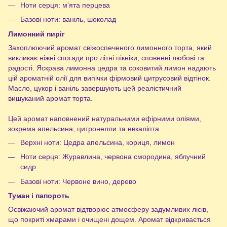
Ноти серця: м'ята перцева
Базові ноти: ваніль, шоколад
Лимонний пиріг
Захоплюючий аромат свіжоспеченого лимонного торта, який
викликає ніжні спогади про літні пікніки, сповнені любові та
радості. Яскрава лимонна цедра та соковитий лимон надають
цій ароматній олії для випічки фірмовий цитрусовий відтінок.
Масло, цукор і ваніль завершують цей реалістичний
вишуканий аромат торта.
Цей аромат наповнений натуральними ефірними оліями,
зокрема апельсина, цитронелли та евкаліпта.
Верхні ноти: Цедра апельсина, кориця, лимон
Ноти серця: Журавлина, червона смородина, яблучний
сидр
Базові ноти: Червоне вино, дерево
Туман і папороть
Освіжаючий аромат відтворює атмосферу задумливих лісів,
що покриті хмарами і очищені дощем. Аромат відкривається