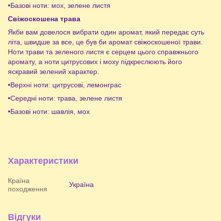
•Базові ноти: мох, зелене листя
Свіжоскошена трава
Якби вам довелося вибрати один аромат, який передає суть
літа, швидше за все, це був би аромат свіжоскошеної трави.
Ноти трави та зеленого листя є серцем цього справжнього
аромату, а ноти цитрусових і моху підкреслюють його
яскравий зелений характер.
•Верхні ноти: цитрусові, лемонграс
•Середні ноти: трава, зелене листя
•Базові ноти: шавлія, мох
Характеристики
Країна
Україна
походження
Відгуки