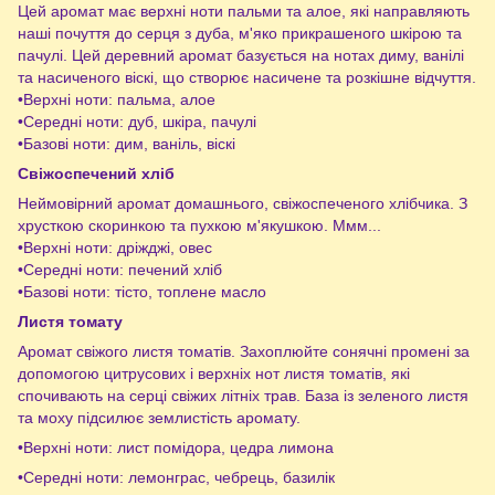
Цей аромат має верхні ноти пальми та алое, які направляють
наші почуття до серця з дуба, м'яко прикрашеного шкірою та
пачулі. Цей деревний аромат базується на нотах диму, ванілі
та насиченого віскі, що створює насичене та розкішне відчуття.
•Верхні ноти: пальма, алое
•Середні ноти: дуб, шкіра, пачулі
•Базові ноти: дим, ваніль, віскі
Свіжоспечений хліб
Неймовірний аромат домашнього, свіжоспеченого хлібчика. З
хрусткою скоринкою та пухкою м'якушкою. Ммм...
•Верхні ноти: дріжджі, овес
•Середні ноти: печений хліб
•Базові ноти: тісто, топлене масло
Листя томату
Аромат свіжого листя томатів. Захоплюйте сонячні промені за
допомогою цитрусових і верхніх нот листя томатів, які
спочивають на серці свіжих літніх трав. База із зеленого листя
та моху підсилює землистість аромату.
•Верхні ноти: лист помідора, цедра лимона
•Середні ноти: лемонграс, чебрець, базилік