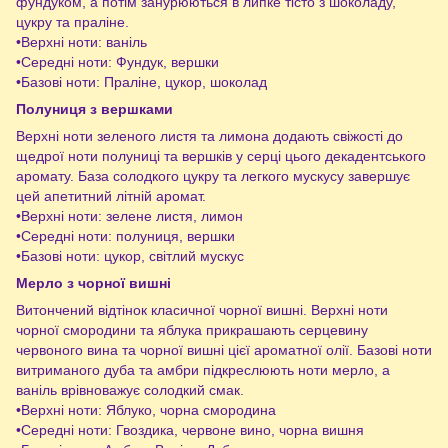
фундуком, а потім занурюються в липке тісто з шоколаду,
цукру та праліне.
•Верхні ноти: ваніль
•Середні ноти: Фундук, вершки
•Базові ноти: Праліне, цукор, шоколад
Полуниця з вершками
Верхні ноти зеленого листя та лимона додають свіжості до
щедрої ноти полуниці та вершків у серці цього декадентського
аромату. База солодкого цукру та легкого мускусу завершує
цей апетитний літній аромат.
•Верхні ноти: зелене листя, лимон
•Середні ноти: полуниця, вершки
•Базові ноти: цукор, світлий мускус
Мерло з чорної вишні
Витончений відтінок класичної чорної вишні. Верхні ноти
чорної смородини та яблука прикрашають серцевину
червоного вина та чорної вишні цієї ароматної олії. Базові ноти
витриманого дуба та амбри підкреслюють ноти мерло, а
ваніль врівноважує солодкий смак.
•Верхні ноти: Яблуко, чорна смородина
•Середні ноти: Гвоздика, червоне вино, чорна вишня