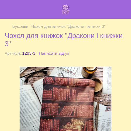
Буксліви
Чохол для книжок "Дракони і книжки 3"
Чохол для книжок "Дракони і книжки
3"
Артикул:
1293-3
Написати відгук