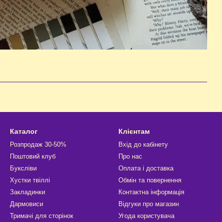
Каталог
Клієнтам
Розпродаж 30-50%
Вхід до кабінету
Поштовий клуб
Про нас
Буксліви
Оплата і доставка
Хустки твіллі
Обмін та повернення
Закладинки
Контактна інформація
Дармовиси
Відгуки про магазин
Тримачі для сторінок
Угода користувача