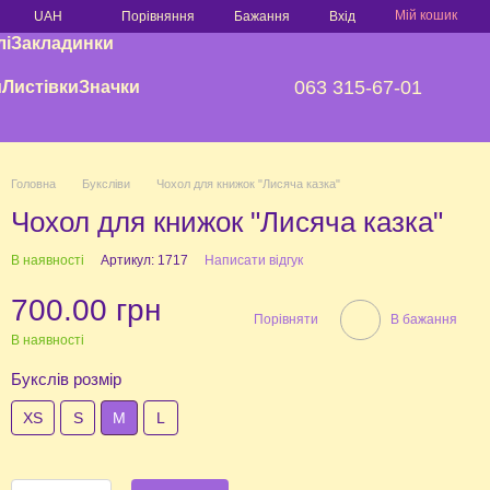
Мій кошик
Порівняння
UAH
Бажання
Вхід
лі
Закладинки
063 315-67-01
и
Листівки
Значки
Головна
Буксліви
Чохол для книжок "Лисяча казка"
Чохол для книжок "Лисяча казка"
В наявності
Артикул: 1717
Написати відгук
700.00 грн
Порівняти
В бажання
В наявності
Букслів розмір
XS
S
М
L