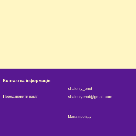
Контактна інформація
063 315-67-01
shaleniy_enot
shaleniyenot@gmail.com
Передзвонити вам?
Київ
Мапа проїзду