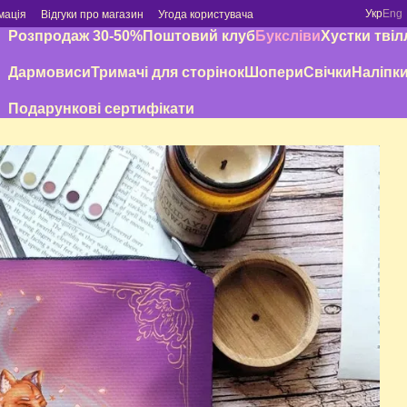
Укр
Eng
мація
Відгуки про магазин
Угода користувача
Розпродаж 30-50%
Поштовий клуб
Буксліви
Хустки твіл
Дармовиси
Тримачі для сторінок
Шопери
Свічки
Наліпк
Подарункові сертифікати