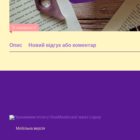
В наявності
Опис
Новий відгук або коментар
© 2024 - 2026
Shaleniy Enot
Приймаємо до оплати
Мобільна версія