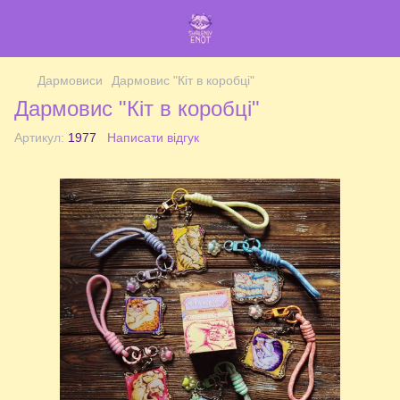
Дармовиси
Дармовис "Кіт в коробці"
Дармовис "Кіт в коробці"
Артикул:
1977
Написати відгук