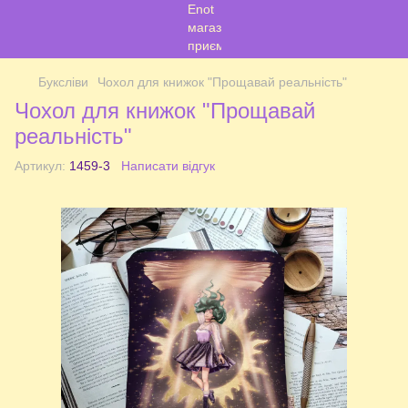
Буксліви
Чохол для книжок "Прощавай реальність"
Чохол для книжок "Прощавай
реальність"
Артикул:
1459-3
Написати відгук