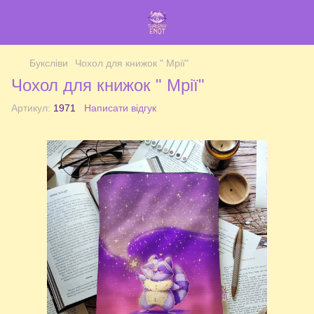
Буксліви
Чохол для книжок " Мрії"
Чохол для книжок " Мрії"
Артикул:
1971
Написати відгук