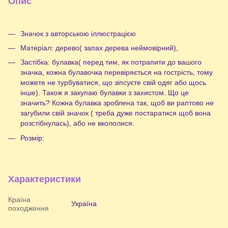
Опис
Значок з авторською іллюстрацією
Матеріал: дерево( запах дерева неймовірний),
Застібка: булавка( перед тим, як потрапити до вашого
значка, кожна булавочка перевіряється на гострість, тому
можете не турбуватися, що зіпсуєте свій одяг або щось
інше). Також я закупаю булавки з захистом. Що це
значить? Кожна булавка зроблена так, щоб ви раптово не
загубили свій значок ( треба дуже постаратися щоб вона
розстібнулась), або не вкололися.
Розмір:
Характеристики
Країна
Україна
походження