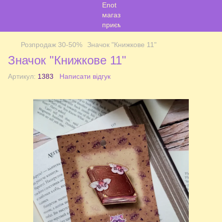
Розпродаж 30-50%
Значок "Книжкове 11"
Значок "Книжкове 11"
Артикул:
1383
Написати відгук