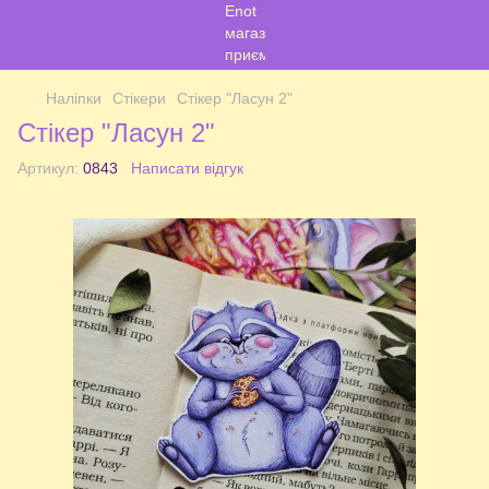
Наліпки
Стікери
Стікер "Ласун 2"
Стікер "Ласун 2"
Артикул:
0843
Написати відгук