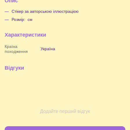
Опис
Стікер за авторською іллюстрацією
Розмір: см
Характеристики
Країна
Україна
походження
Відгуки
Додайте перший відгук