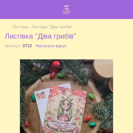
Листівки
Листівка "Діва грибів"
Листівка "Діва грибів"
Артикул:
0722
Написати відгук