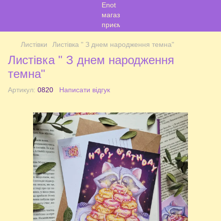
Листівки
Листівка " З днем народження темна"
Листівка " З днем народження
темна"
Артикул:
0820
Написати відгук