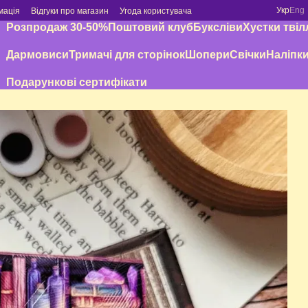
Укр
Eng
мація
Відгуки про магазин
Угода користувача
Розпродаж 30-50%
Поштовий клуб
Буксліви
Хустки твіл
Дармовиси
Тримачі для сторінок
Шопери
Свічки
Наліпк
Подарункові сертифікати