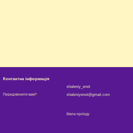
Контактна інформація
063 315-67-01
shaleniy_enot
shaleniyenot@gmail.com
Передзвонити вам?
Київ
Мапа проїзду