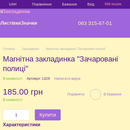
Мій кошик
Порівняння
UAH
Бажання
Вхід
лі
Закладинки
063 315-67-01
и
Листівки
Значки
Головна
Закладинки
Магнітна закладинка "Зачаровані полиці"
Магнітна закладинка "Зачаровані
полиці"
В наявності
Артикул: 1429
Написати відгук
185.00 грн
Порівняти
В бажання
В наявності
Купити
Характеристики