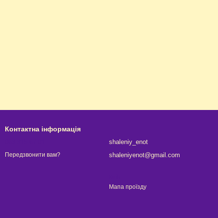
Контактна інформація
063 315-67-01
shaleniy_enot
shaleniyenot@gmail.com
Передзвонити вам?
Київ
Мапа проїзду