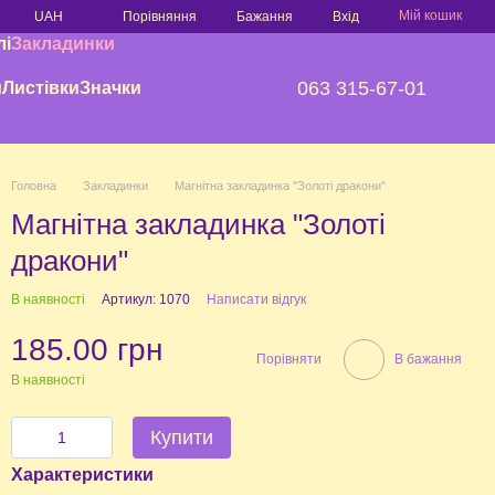
Мій кошик
Порівняння
UAH
Бажання
Вхід
лі
Закладинки
063 315-67-01
и
Листівки
Значки
Головна
Закладинки
Магнітна закладинка "Золоті дракони"
Магнітна закладинка "Золоті
дракони"
В наявності
Артикул: 1070
Написати відгук
185.00 грн
Порівняти
В бажання
В наявності
Купити
Характеристики