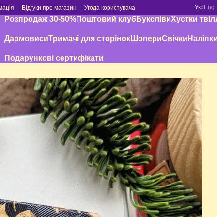
Укр
Eng
мація
Відгуки про магазин
Угода користувача
Розпродаж 30-50%
Поштовий клуб
Буксліви
Хустки твіл
Дармовиси
Тримачі для сторінок
Шопери
Свічки
Наліпк
Подарункові сертифікати