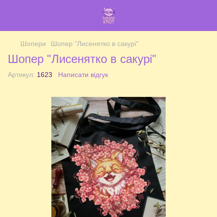
Шопери
Шопер "Лисенятко в сакурі"
Шопер "Лисенятко в сакурі"
Артикул:
1623
Написати відгук