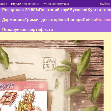
Укр
Eng
мація
Відгуки про магазин
Угода користувача
Розпродаж 30-50%
Поштовий клуб
Буксліви
Хустки твіл
Дармовиси
Тримачі для сторінок
Шопери
Свічки
Наліпк
Подарункові сертифікати