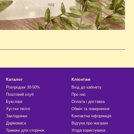
Каталог
Клієнтам
Розпродаж 30-50%
Вхід до кабінету
Поштовий клуб
Про нас
Буксліви
Оплата і доставка
Хустки твіллі
Обмін та повернення
Закладинки
Контактна інформація
Дармовиси
Відгуки про магазин
Тримачі для сторінок
Угода користувача