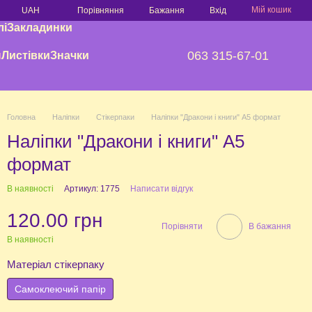
Мій кошик
Порівняння
UAH
Бажання
Вхід
лі
Закладинки
063 315-67-01
и
Листівки
Значки
Головна
Наліпки
Стікерпаки
Наліпки "Дракони і книги" А5 формат
Наліпки "Дракони і книги" А5
формат
В наявності
Артикул: 1775
Написати відгук
120.00 грн
Порівняти
В бажання
В наявності
Матеріал стікерпаку
Самоклеючий папір