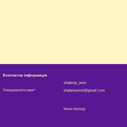
Контактна інформація
063 315-67-01
shaleniy_enot
shaleniyenot@gmail.com
Передзвонити вам?
Київ
Мапа проїзду