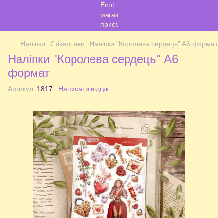
Наліпки
Стікерпаки
Наліпки "Королева сердець" А6 формат
Наліпки "Королева сердець" А6
формат
Артикул:
1817
Написати відгук