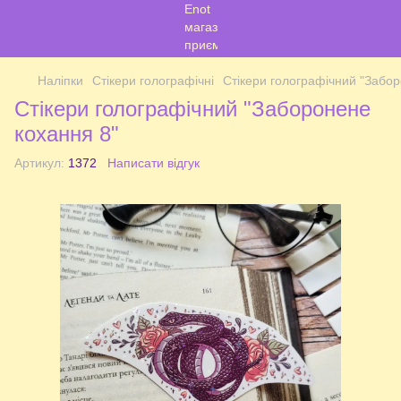
Наліпки
Стікери голографічні
Стікери голографічний "Забор
Стікери голографічний "Заборонене
кохання 8"
Артикул:
1372
Написати відгук