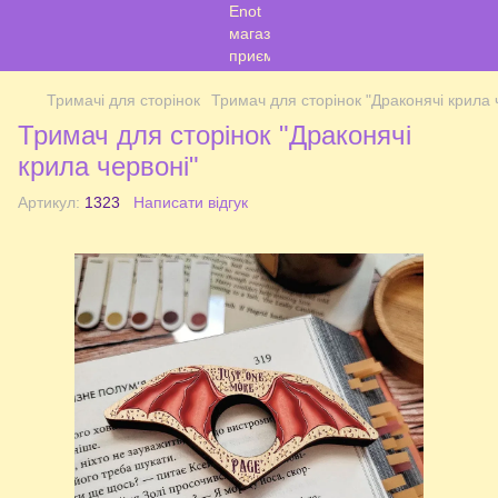
Тримачі для сторінок
Тримач для сторінок "Драконячі крила 
Тримач для сторінок "Драконячі
крила червоні"
Артикул:
1323
Написати відгук