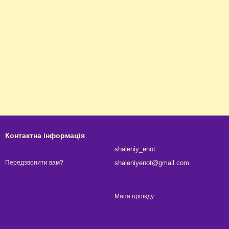
Контактна інформація
063 315-67-01
shaleniy_enot
shaleniyenot@gmail.com
Передзвонити вам?
Київ
Мапа проїзду