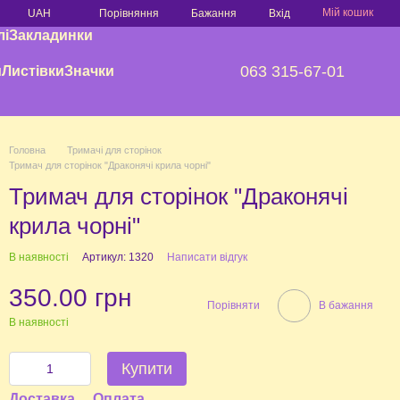
Мій кошик
Порівняння
UAH
Бажання
Вхід
лі
Закладинки
063 315-67-01
и
Листівки
Значки
Головна
Тримачі для сторінок
Тримач для сторінок "Драконячі крила чорні"
Тримач для сторінок "Драконячі
крила чорні"
В наявності
Артикул: 1320
Написати відгук
350.00 грн
Порівняти
В бажання
В наявності
Купити
Доставка
Оплата