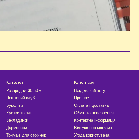
Каталог
Клієнтам
Розпродаж 30-50%
Вхід до кабінету
Поштовий клуб
Про нас
Буксліви
Оплата і доставка
Хустки твіллі
Обмін та повернення
Закладинки
Контактна інформація
Дармовиси
Відгуки про магазин
Тримачі для сторінок
Угода користувача