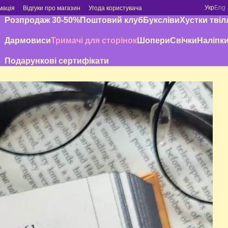
Укр
Eng
мація
Відгуки про магазин
Угода користувача
Розпродаж 30-50%
Поштовий клуб
Буксліви
Хустки твіл
Дармовиси
Тримачі для сторінок
Шопери
Свічки
Наліпк
Подарункові сертифікати