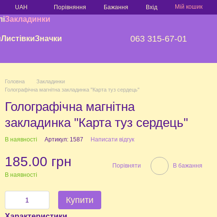
Мій кошик
Порівняння
UAH
Бажання
Вхід
лі
Закладинки
063 315-67-01
и
Листівки
Значки
Головна
Закладинки
Голографічна магнітна закладинка "Карта туз сердець"
Голографічна магнітна
закладинка "Карта туз сердець"
В наявності
Артикул: 1587
Написати відгук
185.00 грн
Порівняти
В бажання
В наявності
Купити
Характеристики