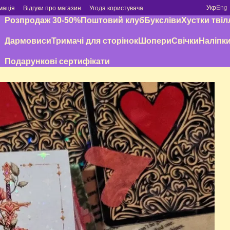
Укр
Eng
мація
Відгуки про магазин
Угода користувача
Розпродаж 30-50%
Поштовий клуб
Буксліви
Хустки твіл
Дармовиси
Тримачі для сторінок
Шопери
Свічки
Наліпк
Подарункові сертифікати