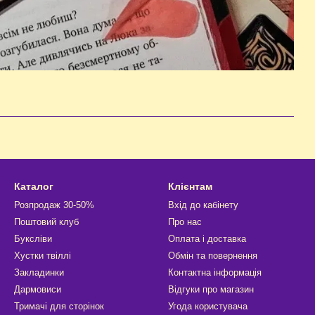
Каталог
Клієнтам
Розпродаж 30-50%
Вхід до кабінету
Поштовий клуб
Про нас
Буксліви
Оплата і доставка
Хустки твіллі
Обмін та повернення
Закладинки
Контактна інформація
Дармовиси
Відгуки про магазин
Тримачі для сторінок
Угода користувача