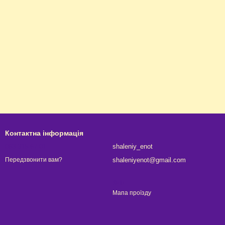
Контактна інформація
063 315-67-01
shaleniy_enot
shaleniyenot@gmail.com
Передзвонити вам?
Київ
Мапа проїзду