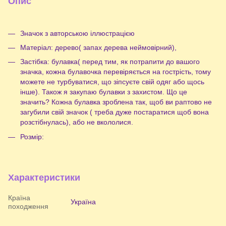
Опис
Значок з авторською іллюстрацією
Матеріал: дерево( запах дерева неймовірний),
Застібка: булавка( перед тим, як потрапити до вашого
значка, кожна булавочка перевіряється на гострість, тому
можете не турбуватися, що зіпсуєте свій одяг або щось
інше). Також я закупаю булавки з захистом. Що це
значить? Кожна булавка зроблена так, щоб ви раптово не
загубили свій значок ( треба дуже постаратися щоб вона
розстібнулась), або не вкололися.
Розмір:
Характеристики
Країна
Україна
походження