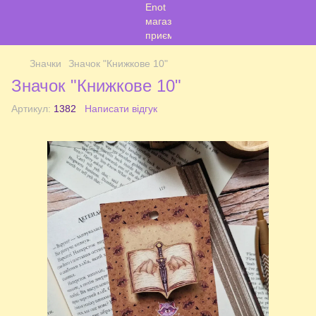
Значки
Значок "Книжкове 10"
Значок "Книжкове 10"
Артикул:
1382
Написати відгук