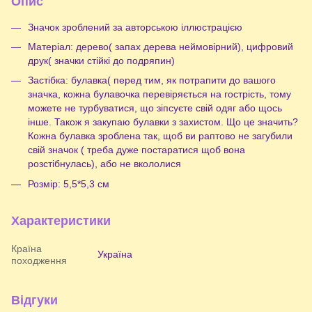
Опис
Значок зроблений за авторською іллюстрацією
Матеріал: дерево( запах дерева неймовірний), цифровий
друк( значки стійкі до подряпин)
Застібка: булавка( перед тим, як потрапити до вашого
значка, кожна булавочка перевіряється на гострість, тому
можете не турбуватися, що зіпсуєте свій одяг або щось
інше. Також я закупаю булавки з захистом. Що це значить?
Кожна булавка зроблена так, щоб ви раптово не загубили
свій значок ( треба дуже постаратися щоб вона
розстібнулась), або не вкололися
Розмір: 5,5*5,3 см
Характеристики
Країна
Україна
походження
Відгуки