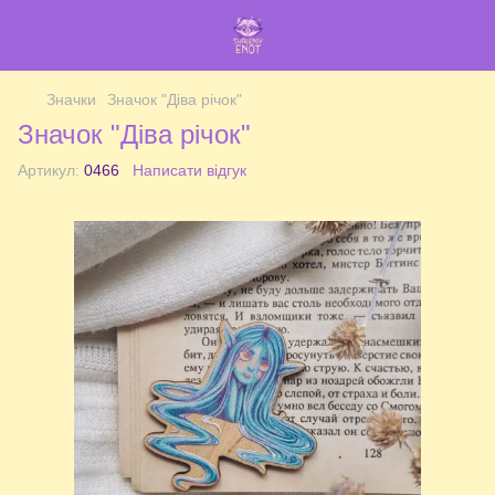
Значки
Значок "Діва річок"
Значок "Діва річок"
Артикул:
0466
Написати відгук