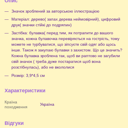
Опис
Значок зроблений за авторською іллюстрацією
Матеріал: дерево( запах дерева неймовірний), цифровий
друк( значки стійкі до подряпин)
Застібка: булавка( перед тим, як потрапити до вашого
значка, кожна булавочка перевіряється на гострість, тому
можете не турбуватися, що зіпсуєте свій одяг або щось
інше. Також я закупаю булавки з захистом. Що це значить?
Кожна булавка зроблена так, щоб ви раптово не загубили
свій значок ( треба дуже постаратися щоб вона
розстібнулась), або не вкололися
Розмір: 3,9*4,5 см
Характеристики
Країна
Україна
походження
Відгуки