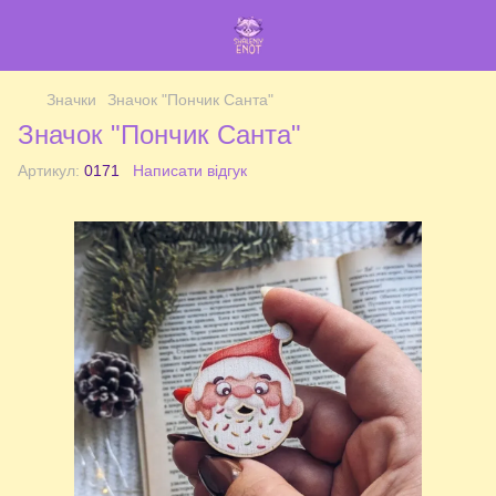
Значки
Значок "Пончик Санта"
Значок "Пончик Санта"
Артикул:
0171
Написати відгук