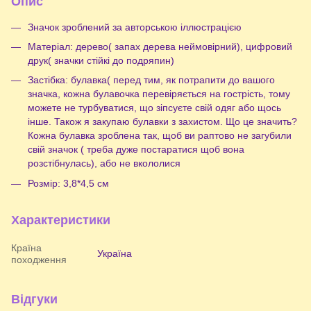
Опис
Значок зроблений за авторською іллюстрацією
Матеріал: дерево( запах дерева неймовірний), цифровий
друк( значки стійкі до подряпин)
Застібка: булавка( перед тим, як потрапити до вашого
значка, кожна булавочка перевіряється на гострість, тому
можете не турбуватися, що зіпсуєте свій одяг або щось
інше. Також я закупаю булавки з захистом. Що це значить?
Кожна булавка зроблена так, щоб ви раптово не загубили
свій значок ( треба дуже постаратися щоб вона
розстібнулась), або не вкололися
Розмір: 3,8*4,5 см
Характеристики
Країна
Україна
походження
Відгуки