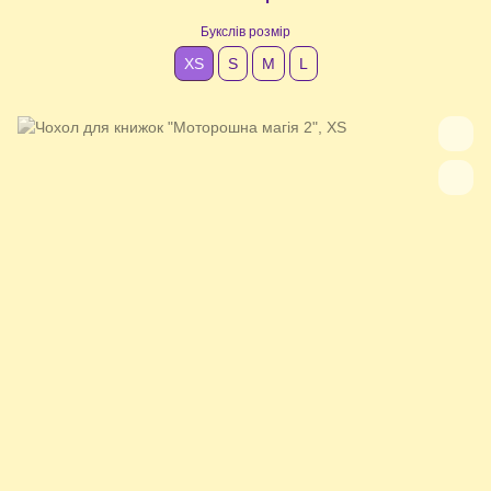
Букслів розмір
XS
S
М
L