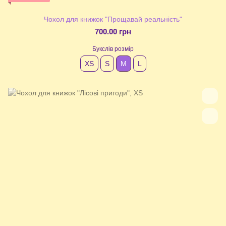
Чохол для книжок "Прощавай реальність"
700.00 грн
Букслів розмір
XS
S
М
L