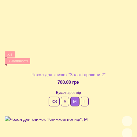
Хіт
В наявності
Чохол для книжок "Золоті дракони 2"
700.00 грн
Букслів розмір
XS
S
М
L