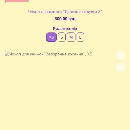
Чохол для книжок "Дракони і книжки 3"
600.00 грн
Букслів розмір
XS
S
М
L