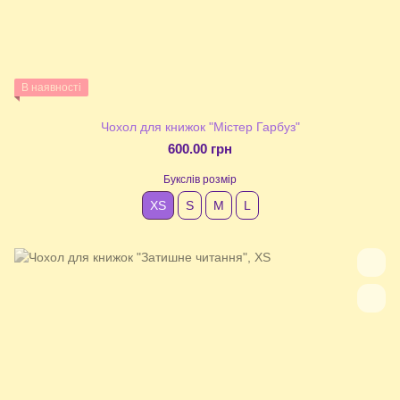
В наявності
Чохол для книжок "Містер Гарбуз"
600.00 грн
Букслів розмір
XS
S
М
L