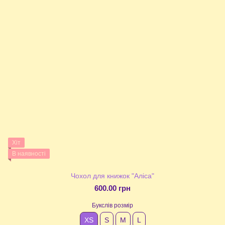
Хіт
В наявності
Чохол для книжок "Аліса"
600.00 грн
Букслів розмір
XS
S
М
L