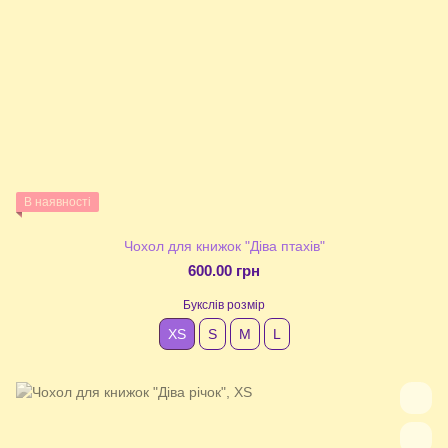
В наявності
Чохол для книжок "Діва птахів"
600.00 грн
Букслів розмір
XS
S
М
L