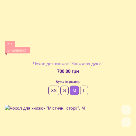
Хіт
В наявності
Чохол для книжок "Книжкова душа"
700.00 грн
Букслів розмір
XS
S
М
L