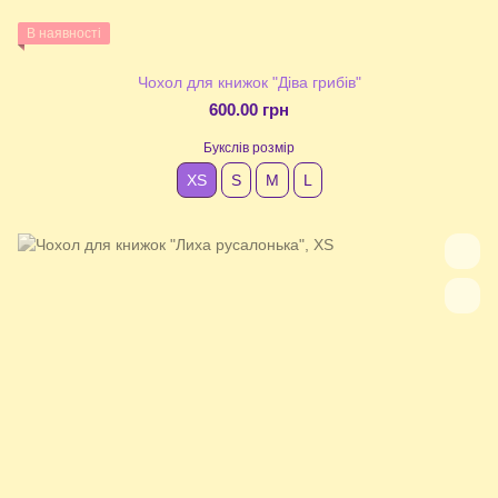
В наявності
Чохол для книжок "Діва грибів"
600.00 грн
Букслів розмір
XS
S
М
L