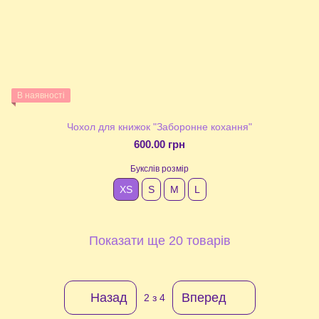
В наявності
Чохол для книжок "Заборонне кохання"
600.00 грн
Букслів розмір
XS
S
М
L
Показати ще 20 товарів
Назад
Вперед
2
з 4