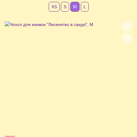
XS
S
М
L