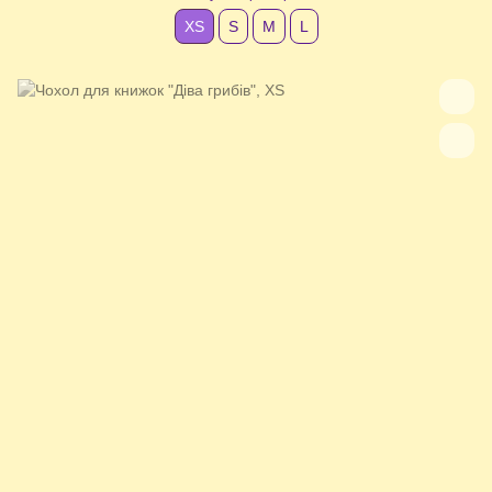
XS
S
М
L