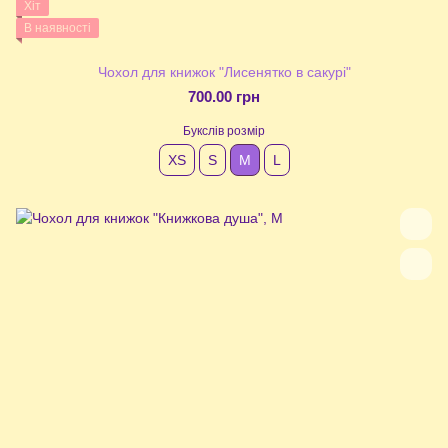
Хіт
В наявності
Чохол для книжок "Лисенятко в сакурі"
700.00 грн
Букслів розмір
XS
S
М
L