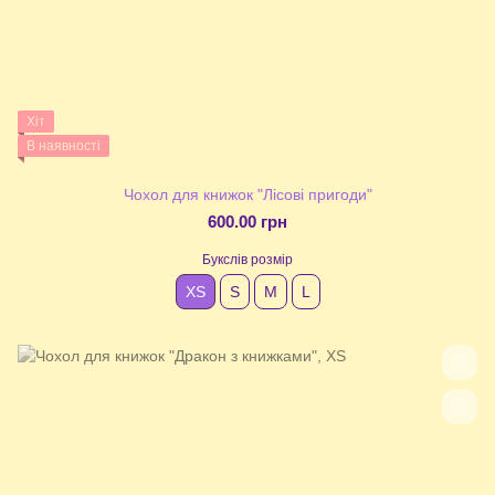
Хіт
В наявності
Чохол для книжок "Лісові пригоди"
600.00 грн
Букслів розмір
XS
S
М
L