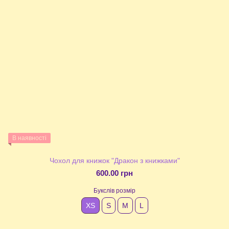
В наявності
Чохол для книжок "Дракон з книжками"
600.00 грн
Букслів розмір
XS
S
М
L