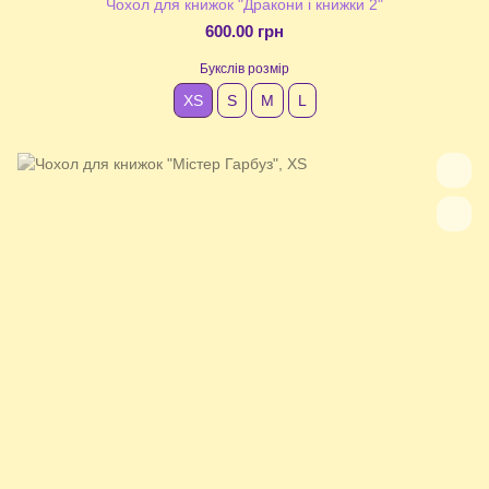
Чохол для книжок "Дракони і книжки 2"
600.00 грн
Букслів розмір
XS
S
М
L