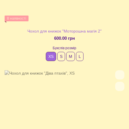
В наявності
Чохол для книжок "Моторошна магія 2"
600.00 грн
Букслів розмір
XS
S
М
L